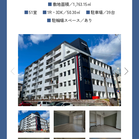
敷地面積／1,763.15㎡
51室
1R・3DK／50.30㎡
駐車場／39台
駐輪場スペース／あり