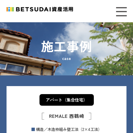
施工事例
case
アパート（集合住宅）
REMALE 西鶴崎
構造／木造枠組み壁工法（2×4工法）