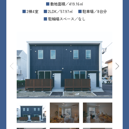
敷地面積／419.16㎡
2棟4室
2LDK／57.97㎡
駐車場／8台分
駐輪場スペース／なし